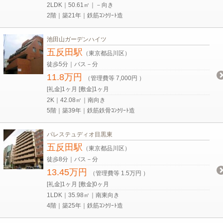
2LDK｜50.61㎡｜－向き
2階｜築21年｜鉄筋ｺﾝｸﾘｰﾄ造
池田山ガーデンハイツ
五反田駅
（東京都品川区）
徒歩5分｜バス－分
11.8万円
（管理費等 7,000円 ）
[礼金]1ヶ月 [敷金]1ヶ月
2K｜42.08㎡｜南向き
5階｜築39年｜鉄筋鉄骨ｺﾝｸﾘｰﾄ造
パレステュディオ目黒東
五反田駅
（東京都品川区）
徒歩8分｜バス－分
13.45万円
（管理費等 1.5万円 ）
[礼金]1ヶ月 [敷金]0ヶ月
1LDK｜35.98㎡｜南東向き
4階｜築25年｜鉄筋ｺﾝｸﾘｰﾄ造