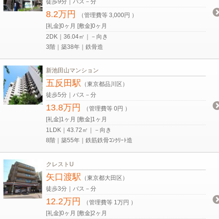
徒歩9分｜バス－分
8.2万円
（管理費等 3,000円 ）
[礼金]0ヶ月 [敷金]0ヶ月
2DK｜36.04㎡｜－向き
3階｜築38年｜鉄骨造
新池田山マンション
五反田駅
（東京都品川区）
徒歩5分｜バス－分
13.8万円
（管理費等 0円 ）
[礼金]1ヶ月 [敷金]1ヶ月
1LDK｜43.72㎡｜－向き
8階｜築55年｜鉄筋鉄骨ｺﾝｸﾘｰﾄ造
クレストU
矢口渡駅
（東京都大田区）
徒歩3分｜バス－分
12.2万円
（管理費等 1万円 ）
[礼金]0ヶ月 [敷金]2ヶ月