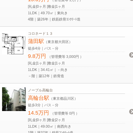
[礼金]0ヶ月 [敷金]1ヶ月
1LDK｜49.70㎡｜東向き
4階｜築26年｜鉄筋鉄骨ｺﾝｸﾘｰﾄ造
コロネード１３
蒲田駅
（東京都大田区）
徒歩4分｜バス－分
9.8万円
（管理費等 3,000円 ）
[礼金]1ヶ月 [敷金]1ヶ月
1LDK｜34.41㎡｜－向き
－階｜築12年｜鉄骨造
ノーブル高輪台
高輪台駅
（東京都品川区）
徒歩3分｜バス－分
14.5万円
（管理費等 0円 ）
[礼金]0ヶ月 [敷金]2ヶ月
1LDK｜49.00㎡｜南西向き
1階｜築37年｜鉄筋ｺﾝｸﾘｰﾄ造