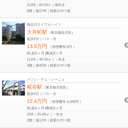
2LDK｜60.04㎡｜南向き
6階｜築17年｜鉄筋ｺﾝｸﾘｰﾄ造
南品川ロイアルハイツ
大井町駅
（東京都品川区）
徒歩5分｜バス－分
13.5万円
（管理費等 0円 ）
[礼金]1ヶ月 [敷金]2ヶ月
1LDK｜46.50㎡｜－向き
3階｜築45年｜鉄筋ｺﾝｸﾘｰﾄ造
メゾン・デュ・シーニョ
糀谷駅
（東京都大田区）
徒歩5分｜バス－分
12.4万円
（管理費等 3,000円 ）
[礼金]1ヶ月 [敷金]1ヶ月
2DK｜45.68㎡｜－向き
3階｜築12年｜鉄筋ｺﾝｸﾘｰﾄ造