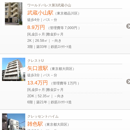
ワールドパレス第3武蔵小山
武蔵小山駅
（東京都品川区）
徒歩4分｜バス－分
8.9万円
（管理費等 7,000円 ）
[礼金]1ヶ月 [敷金]0ヶ月
2K｜26.58㎡｜－向き
3階｜築33年｜鉄筋ｺﾝｸﾘｰﾄ造
クレストU
矢口渡駅
（東京都大田区）
徒歩3分｜バス－分
13.4万円
（管理費等 1万円 ）
[礼金]0ヶ月 [敷金]2ヶ月
2DK｜52.35㎡｜－向き
6階｜築21年｜鉄筋ｺﾝｸﾘｰﾄ造
クレッセントハイム
雑色駅
（東京都大田区）