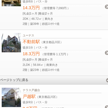
徒歩8分｜バス－分
14.3万円
（管理費等 7,090円 ）
[礼金]1ヶ月 [敷金]2ヶ月
2DK｜46.72㎡｜東向き
2階｜築39年｜鉄筋ｺﾝｸﾘｰﾄ造
ユーナス
不動前駅
（東京都品川区）
徒歩1分｜バス－分
18.3万円
（管理費等 1.1万円 ）
[礼金]0ヶ月 [敷金]0ヶ月
2LDK｜56.84㎡｜南東向き
2階｜築23年｜鉄筋ｺﾝｸﾘｰﾄ造
ページトップに戻る
テラス戸越台
戸越駅
（東京都品川区）
徒歩9分｜バス－分