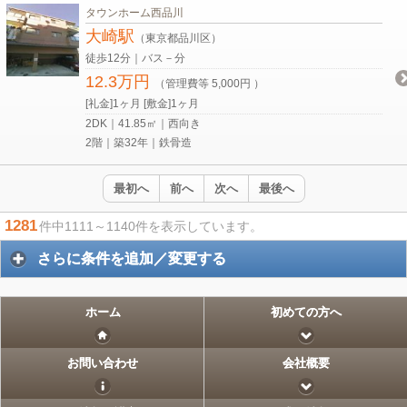
タウンホーム西品川
大崎駅
（東京都品川区）
徒歩12分｜バス－分
12.3万円
（管理費等 5,000円 ）
[礼金]1ヶ月 [敷金]1ヶ月
2DK｜41.85㎡｜西向き
2階｜築32年｜鉄骨造
最初へ
前へ
次へ
最後へ
1281
件中1111～1140件を表示しています。
さらに条件を追加／変更する
ホーム
初めての方へ
お問い合わせ
会社概要