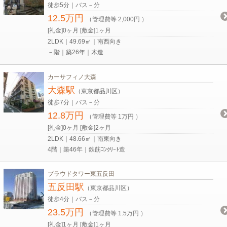
徒歩5分｜バス－分
12.5万円
（管理費等 2,000円 ）
[礼金]0ヶ月 [敷金]1ヶ月
2LDK｜49.69㎡｜南西向き
－階｜築26年｜木造
カーサフィノ大森
大森駅
（東京都品川区）
徒歩7分｜バス－分
12.8万円
（管理費等 1万円 ）
[礼金]0ヶ月 [敷金]2ヶ月
2LDK｜48.66㎡｜南東向き
4階｜築46年｜鉄筋ｺﾝｸﾘｰﾄ造
プラウドタワー東五反田
五反田駅
（東京都品川区）
徒歩4分｜バス－分
23.5万円
（管理費等 1.5万円 ）
[礼金]1ヶ月 [敷金]1ヶ月