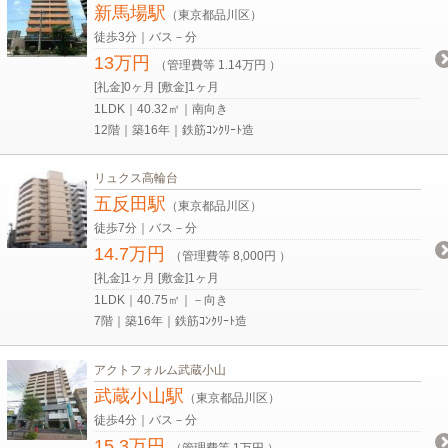
新馬場駅
（東京都品川区）
徒歩3分｜バス－分
13万円
（管理費等 1.14万円 ）
[礼金]0ヶ月 [敷金]1ヶ月
1LDK｜40.32㎡｜南向き
12階｜築16年｜鉄筋ｺﾝｸﾘｰﾄ造
リュクス高輪台
五反田駅
（東京都品川区）
徒歩7分｜バス－分
14.7万円
（管理費等 8,000円 ）
[礼金]1ヶ月 [敷金]1ヶ月
1LDK｜40.75㎡｜－向き
7階｜築16年｜鉄筋ｺﾝｸﾘｰﾄ造
アクトフォルム武蔵小山
武蔵小山駅
（東京都品川区）
徒歩4分｜バス－分
15.3万円
（管理費等 1万円 ）