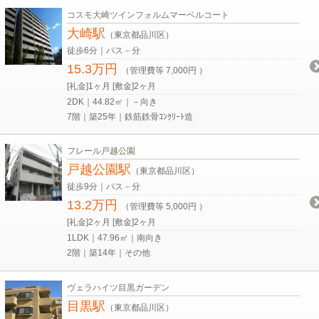
コスモ大崎ツインフォルムマーベルコート
大崎駅
（東京都品川区）
徒歩6分｜バス－分
15.3万円
（管理費等 7,000円 ）
[礼金]1ヶ月 [敷金]2ヶ月
2DK｜44.82㎡｜－向き
7階｜築25年｜鉄筋鉄骨ｺﾝｸﾘｰﾄ造
フレール戸越公園
戸越公園駅
（東京都品川区）
徒歩9分｜バス－分
13.2万円
（管理費等 5,000円 ）
[礼金]2ヶ月 [敷金]2ヶ月
1LDK｜47.96㎡｜南向き
2階｜築14年｜その他
ヴェラハイツ目黒ガーデン
目黒駅
（東京都品川区）