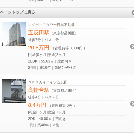
ページトップに戻る
レジディアタワー目黒不動前
五反田駅
（東京都品川区）
徒歩7分｜バス－分
20.8万円
（管理費等 8,000円 ）
[礼金]0ヶ月 [敷金]2ヶ月
2LDK｜55.63㎡｜北西向き
27階｜築19年｜鉄筋ｺﾝｸﾘｰﾄ造
ＮＫスカイハイツ五反田
高輪台駅
（東京都品川区）
徒歩4分｜バス－分
8.4万円
（管理費等 0円 ）
[礼金]1ヶ月 [敷金]1ヶ月
2DK｜40.00㎡｜西向き
1階｜築46年｜木造