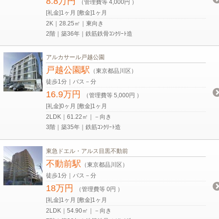
8.8万円
（管理費等 4,000円 ）
[礼金]1ヶ月 [敷金]1ヶ月
2K｜28.25㎡｜東向き
2階｜築36年｜鉄筋鉄骨ｺﾝｸﾘｰﾄ造
アルカサール戸越公園
戸越公園駅
（東京都品川区）
徒歩1分｜バス－分
16.9万円
（管理費等 5,000円 ）
[礼金]0ヶ月 [敷金]1ヶ月
2LDK｜61.22㎡｜－向き
3階｜築35年｜鉄筋ｺﾝｸﾘｰﾄ造
東急ドエル・アルス目黒不動前
不動前駅
（東京都品川区）
徒歩1分｜バス－分
18万円
（管理費等 0円 ）
[礼金]1ヶ月 [敷金]1ヶ月
2LDK｜54.90㎡｜－向き