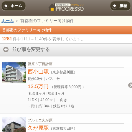
ホーム
履歴
ホーム
＞ 首都圏のファミリー向け物件
首都圏のファミリー向け物件
1281
件中1111～1140件を表示しています。
並び順を変更する
荏原６丁目計画
西小山駅
（東京都品川区）
徒歩10分｜バス－分
13.5万円
（管理費等 8,000円 ）
[礼金]1ヶ月 [敷金]1ヶ月
1LDK｜42.00㎡｜－向き
－階｜築13年｜鉄筋ｺﾝｸﾘｰﾄ造
プルミエ久が原
久が原駅
（東京都大田区）