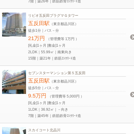
7階｜築26年｜鉄筋鉄骨ｺﾝｸﾘｰﾄ造
リビオ五反田プラグマＧタワー
五反田駅
（東京都品川区）
徒歩1分｜バス－分
21万円
（管理費等 1万円 ）
[礼金]1ヶ月 [敷金]1ヶ月
2LDK｜55.99㎡｜南東向き
15階｜築21年｜鉄筋ｺﾝｸﾘｰﾄ造
セブンスターマンション第５五反田
五反田駅
（東京都品川区）
徒歩5分｜バス－分
9.5万円
（管理費等 5,000円 ）
[礼金]1ヶ月 [敷金]1ヶ月
1LDK｜36.92㎡｜－向き
7階｜築45年｜鉄筋鉄骨ｺﾝｸﾘｰﾄ造
スカイコート北品川