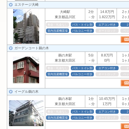
エステージ大崎
大崎駅
2分
14.8万円
2ヶ
東京都品川区
－分
1.822万円
2ヶ
敷金・礼金なし
バス・トイレ別
エアコン付き
２
室内洗濯機置場
バルコニー付き
オートロック
ペッ
ガーデンコート鵜の木
鵜の木駅
5分
8.8万円
1ヶ
東京都大田区
－分
0円
1ヶ
敷金・礼金なし
バス・トイレ別
エアコン付き
２
室内洗濯機置場
バルコニー付き
オートロック
ペッ
イーグル鵜の木
鵜の木駅
1分
10.45万円
1ヶ
東京都大田区
－分
1万円
0ヶ
敷金・礼金なし
バス・トイレ別
エアコン付き
２
室内洗濯機置場
バルコニー付き
オートロック
ペッ