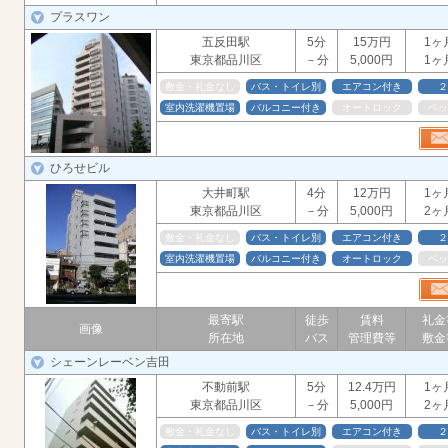
プラスワン
五反田駅
5分
15万円
1ヶ
東京都品川区
－分
5,000円
1ヶ
敷金・礼金なし
バス・トイレ別
エアコン付き
２
室内洗濯機置場
バルコニー付き
オートロック
ペッ
ひろせビル
大井町駅
4分
12万円
1ヶ
東京都品川区
－分
5,000円
2ヶ
敷金・礼金なし
バス・トイレ別
エアコン付き
２
室内洗濯機置場
バルコニー付き
オートロック
ペッ
最寄駅
徒歩
賃料
礼金
画像
所在地
バス
管理費等
敷金
シェーンレーベン吉田
不動前駅
5分
12.4万円
1ヶ
東京都品川区
－分
5,000円
2ヶ
敷金・礼金なし
バス・トイレ別
エアコン付き
２