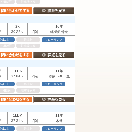
ト相談可
駐車場あり
月
2K
－
16年
月
30.22㎡
2階
軽量鉄骨造
階以上
最上階
フローリング
ト相談可
駐車場あり
月
1LDK
－
11年
月
37.84㎡
4階
鉄筋ｺﾝｸﾘｰﾄ造
階以上
最上階
フローリング
ト相談可
駐車場あり
月
1LDK
－
11年
月
37.31㎡
2階
木造
階以上
最上階
フローリング