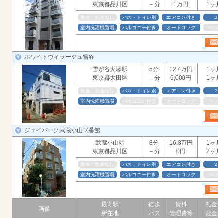
東京都品川区
－分
1万円
1ヶ
敷金・礼金なし
バス・トイレ別
エアコン付き
２
室内洗濯機置場
バルコニー付き
オートロック
ペッ
ホワイトヴィラージュ雪谷
雪が谷大塚駅
5分
12.4万円
1ヶ
東京都大田区
－分
6,000円
1ヶ
敷金・礼金なし
バス・トイレ別
エアコン付き
２
室内洗濯機置場
バルコニー付き
オートロック
ペッ
ジェイパーク武蔵小山弐番館
武蔵小山駅
8分
16.8万円
1ヶ
東京都品川区
－分
0円
2ヶ
敷金・礼金なし
バス・トイレ別
エアコン付き
２
室内洗濯機置場
バルコニー付き
オートロック
ペッ
最寄駅
徒歩
賃料
礼金
画像
所在地
バス
管理費等
敷金