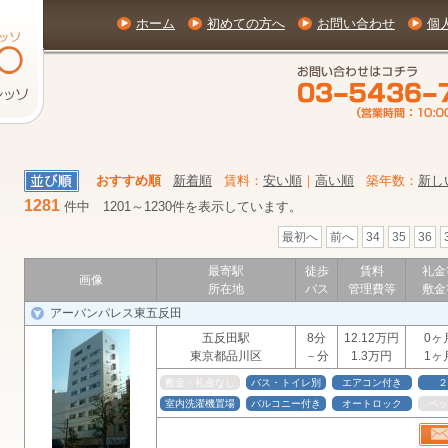
ホーム
初めての方へ
お問い合わせ
個
おすすめ順
新着順
賃料：
安い順
｜
高い順
築年数：
新し
1281
件中 1201～1230件を表示しています。
最初へ
前へ
34
35
36
最寄駅
徒歩
賃料
礼金
画像
所在地
バス
管理費等
敷金
アーバンパレス東五反田
五反田駅
8分
12.12万円
0ヶ
東京都品川区
－分
1.3万円
1ヶ
敷金・礼金なし
バス・トイレ別
エアコン付き
２
室内洗濯機置場
バルコニー付き
オートロック
ペッ