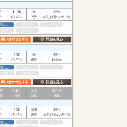
月
1LDK
南
38年
月
48.47㎡
7階
鉄筋鉄骨ｺﾝｸﾘｰﾄ造
階以上
最上階
フローリング
ト相談可
駐車場あり
月
2DK
南
36年
月
40.30㎡
6階
鉄骨造
階以上
最上階
フローリング
ト相談可
駐車場あり
等
間取り
向き
築年数
等
面積
階数
構造
月
2DK
南東
36年
月
45.45㎡
8階
鉄筋鉄骨ｺﾝｸﾘｰﾄ造
階以上
最上階
フローリング