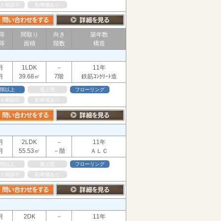
ト相談可
駐車場あり
等
間取り
向き
築年数
等
面積
階数
構造
月
1LDK
－
11年
月
39.68㎡
7階
鉄筋ｺﾝｸﾘｰﾄ造
階以上
最上階
フローリング
ト相談可
駐車場あり
月
2LDK
－
11年
月
55.53㎡
－階
ＡＬＣ
階以上
最上階
フローリング
ト相談可
駐車場あり
月
2DK
－
11年