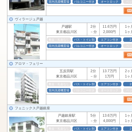
室内洗濯機置場
バルコニー付き
オートロック
ペッ
ヴィラージュ戸越
戸越駅
2分
11.6万円
1ヶ
東京都品川区
－分
2,000円
1ヶ
敷金・礼金なし
バス・トイレ別
エアコン付き
２
室内洗濯機置場
バルコニー付き
オートロック
ペッ
アロマ・フェリー
五反田駅
2分
13.7万円
2ヶ
東京都品川区
－分
1万円
1ヶ
敷金・礼金なし
バス・トイレ別
エアコン付き
２
室内洗濯機置場
バルコニー付き
オートロック
ペッ
フェニックス戸越銀座
戸越銀座駅
5分
13.6万円
1ヶ
東京都品川区
－分
4,000円
1ヶ
敷金・礼金なし
バス・トイレ別
エアコン付き
２