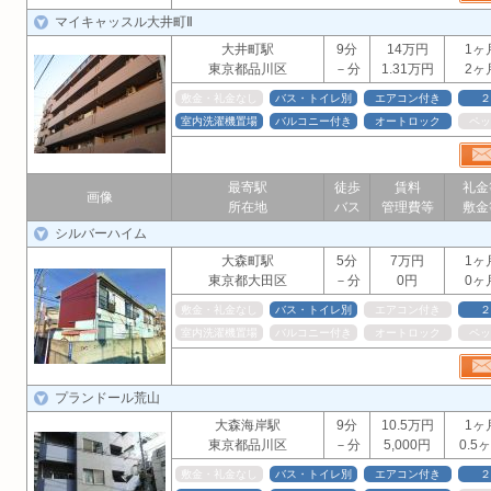
マイキャッスル大井町Ⅱ
大井町駅
9分
14万円
1ヶ
東京都品川区
－分
1.31万円
2ヶ
敷金・礼金なし
バス・トイレ別
エアコン付き
２
室内洗濯機置場
バルコニー付き
オートロック
ペッ
最寄駅
徒歩
賃料
礼金
画像
所在地
バス
管理費等
敷金
シルバーハイム
大森町駅
5分
7万円
1ヶ
東京都大田区
－分
0円
0ヶ
敷金・礼金なし
バス・トイレ別
エアコン付き
２
室内洗濯機置場
バルコニー付き
オートロック
ペッ
プランドール荒山
大森海岸駅
9分
10.5万円
1ヶ
東京都品川区
－分
5,000円
0.5
敷金・礼金なし
バス・トイレ別
エアコン付き
２