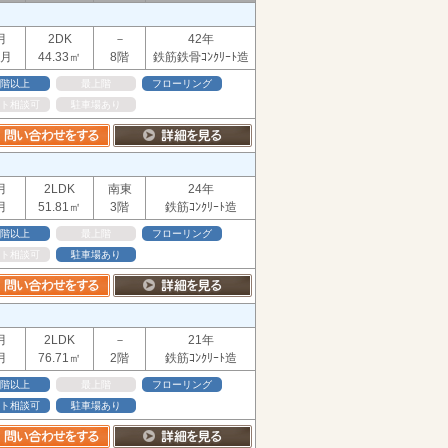
月
2DK
－
42年
ヶ月
44.33㎡
8階
鉄筋鉄骨ｺﾝｸﾘｰﾄ造
階以上
最上階
フローリング
ト相談可
駐車場あり
月
2LDK
南東
24年
月
51.81㎡
3階
鉄筋ｺﾝｸﾘｰﾄ造
階以上
最上階
フローリング
ト相談可
駐車場あり
月
2LDK
－
21年
月
76.71㎡
2階
鉄筋ｺﾝｸﾘｰﾄ造
階以上
最上階
フローリング
ト相談可
駐車場あり