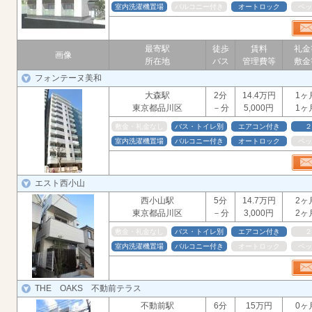
室内洗濯機置場
バルコニー付き
オートロック
ペッ
最寄駅
徒歩
賃料
礼金
画像
所在地
バス
管理費等
敷金
フォンテーヌ美和
大森駅
2分
14.4万円
1ヶ
東京都品川区
－分
5,000円
1ヶ
敷金・礼金なし
バス・トイレ別
エアコン付き
２
室内洗濯機置場
バルコニー付き
オートロック
ペッ
エスト西小山
西小山駅
5分
14.7万円
2ヶ
東京都品川区
－分
3,000円
2ヶ
敷金・礼金なし
バス・トイレ別
エアコン付き
２
室内洗濯機置場
バルコニー付き
オートロック
ペッ
THE OAKS 不動前テラス
不動前駅
6分
15万円
0ヶ