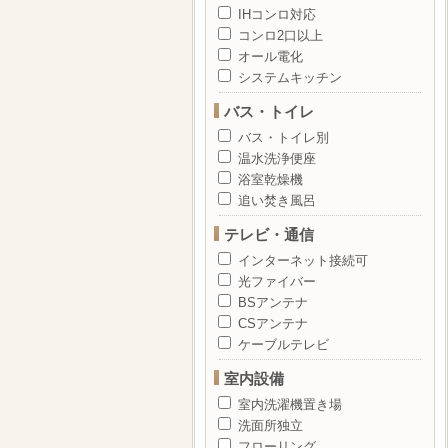
IHコンロ対応
コンロ2口以上
オール電化
システムキッチン
バス・トイレ
バス・トイレ別
温水洗浄便座
浴室乾燥機
追い焚き風呂
テレビ・通信
インターネット接続可
光ファイバー
BSアンテナ
CSアンテナ
ケーブルテレビ
室内設備
室内洗濯機置き場
洗面所独立
フローリング