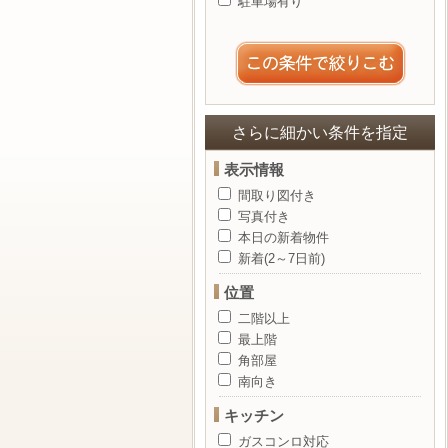
駐車場有り
さらに細かい条件を指定
表示情報
間取り図付き
写真付き
本日の新着物件
新着(2～7日前)
位置
二階以上
最上階
角部屋
南向き
キッチン
ガスコンロ対応