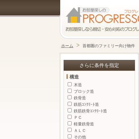
ホーム
首都圏のファミリー向け物件
さらに条件を指定
構造
木造
ブロック造
鉄骨造
鉄筋ｺﾝｸﾘｰﾄ造
鉄筋鉄骨ｺﾝｸﾘｰﾄ造
ＰＣ
軽量鉄骨造
ＡＬＣ
その他