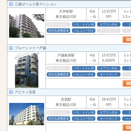
三越ゼームス坂マンション
大井町駅
6分
13.8万円
1ヶ
東京都品川区
－分
0円
1.5
敷金・礼金なし
バス・トイレ別
エアコン付き
２
室内洗濯機置場
バルコニー付き
オートロック
ペッ
ブルーシャトー戸越
戸越銀座駅
4分
15.6万円
1ヶ
東京都品川区
－分
6,000円
2ヶ
敷金・礼金なし
バス・トイレ別
エアコン付き
２
室内洗濯機置場
バルコニー付き
オートロック
ペッ
アビティ目黒
目黒駅
6分
29.8万円
1ヶ
東京都品川区
－分
0円
1ヶ
敷金・礼金なし
バス・トイレ別
エアコン付き
２
室内洗濯機置場
バルコニー付き
オートロック
ペッ