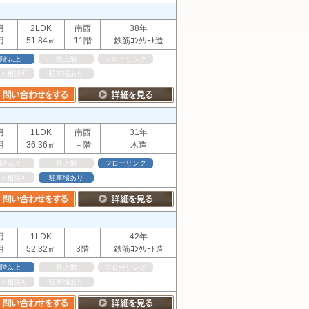
月
2LDK
南西
38年
月
51.84㎡
11階
鉄筋ｺﾝｸﾘｰﾄ造
階以上
最上階
フローリング
ト相談可
駐車場あり
月
1LDK
南西
31年
月
36.36㎡
－階
木造
階以上
最上階
フローリング
ト相談可
駐車場あり
月
1LDK
－
42年
月
52.32㎡
3階
鉄筋ｺﾝｸﾘｰﾄ造
階以上
最上階
フローリング
ト相談可
駐車場あり