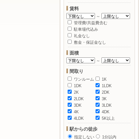
賃料
～
管理費/共益費含む
駐車場代込み
礼金なし
敷金・保証金なし
面積
～
間取り
ワンルーム
1K
1DK
1LDK
2K
2DK
2LDK
3K
3DK
3LDK
4K
4DK
4LDK
5K以上
駅からの徒歩
指定しない
1分以内