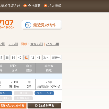
人情報保護方針
会社概要
求人情報
い順
｜
古い順
面積：
大きい順
｜
小さい順
37
38
39
40
41
42
43
次へ
最後へ
等
間取り
向き
築年数
等
面積
階数
構造
月
2LDK
南
27年
月
58.40㎡
5階
鉄筋鉄骨ｺﾝｸﾘｰﾄ造
階以上
最上階
フローリング
ト相談可
駐車場あり