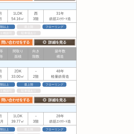
月
1LDK
西
31年
月
54.16㎡
3階
鉄筋ｺﾝｸﾘｰﾄ造
階以上
最上階
フローリング
ト相談可
駐車場あり
等
間取り
向き
築年数
等
面積
階数
構造
月
2DK
－
48年
月
33.00㎡
2階
軽量鉄骨造
階以上
最上階
フローリング
ト相談可
駐車場あり
月
1LDK
－
28年
ヶ月
39.77㎡
3階
鉄筋ｺﾝｸﾘｰﾄ造
階以上
最上階
フローリング