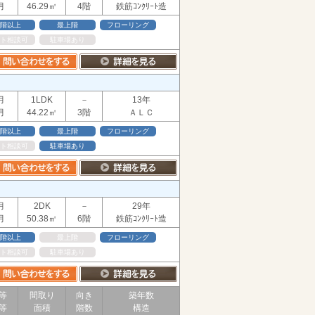
月
46.29㎡
4階
鉄筋ｺﾝｸﾘｰﾄ造
階以上
最上階
フローリング
ト相談可
駐車場あり
月
1LDK
－
13年
月
44.22㎡
3階
ＡＬＣ
階以上
最上階
フローリング
ト相談可
駐車場あり
月
2DK
－
29年
月
50.38㎡
6階
鉄筋ｺﾝｸﾘｰﾄ造
階以上
最上階
フローリング
ト相談可
駐車場あり
等
間取り
向き
築年数
等
面積
階数
構造