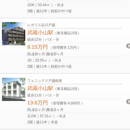
1DK｜33.44㎡｜－向き
3階｜築11年｜鉄筋ｺﾝｸﾘｰﾄ造
レガリス品川戸越
武蔵小山駅
（東京都品川区）
徒歩12分｜バス－分
8.15万円
（管理費等 1万円 ）
[礼金]0ヶ月 [敷金]0ヶ月
1K｜20.55㎡｜－向き
2階｜築11年｜鉄筋ｺﾝｸﾘｰﾄ造
フェニックス戸越銀座
武蔵小山駅
（東京都品川区）
徒歩11分｜バス－分
13.6万円
（管理費等 4,000円 ）
[礼金]1ヶ月 [敷金]1ヶ月
1LDK｜37.31㎡｜－向き
2階｜築11年｜木造