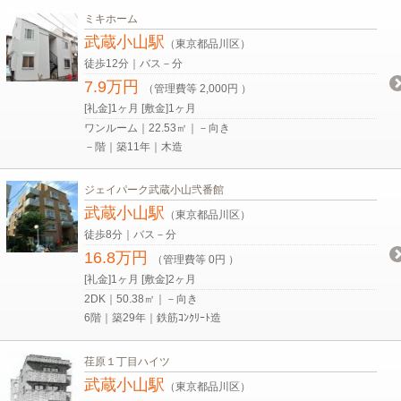
ミキホーム
武蔵小山駅
（東京都品川区）
徒歩12分｜バス－分
7.9万円
（管理費等 2,000円 ）
[礼金]1ヶ月 [敷金]1ヶ月
ワンルーム｜22.53㎡｜－向き
－階｜築11年｜木造
ジェイパーク武蔵小山弐番館
武蔵小山駅
（東京都品川区）
徒歩8分｜バス－分
16.8万円
（管理費等 0円 ）
[礼金]1ヶ月 [敷金]2ヶ月
2DK｜50.38㎡｜－向き
6階｜築29年｜鉄筋ｺﾝｸﾘｰﾄ造
荏原１丁目ハイツ
武蔵小山駅
（東京都品川区）