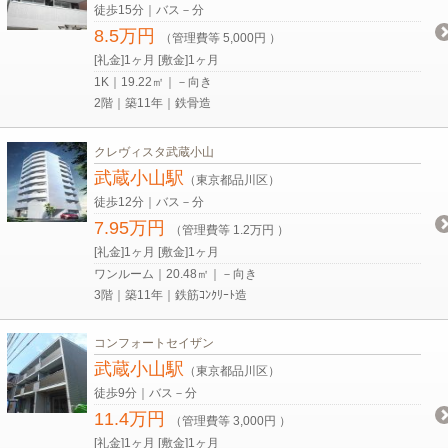
徒歩15分｜バス－分
8.5万円
（管理費等 5,000円 ）
[礼金]1ヶ月 [敷金]1ヶ月
1K｜19.22㎡｜－向き
2階｜築11年｜鉄骨造
クレヴィスタ武蔵小山
武蔵小山駅
（東京都品川区）
徒歩12分｜バス－分
7.95万円
（管理費等 1.2万円 ）
[礼金]1ヶ月 [敷金]1ヶ月
ワンルーム｜20.48㎡｜－向き
3階｜築11年｜鉄筋ｺﾝｸﾘｰﾄ造
コンフォートセイザン
武蔵小山駅
（東京都品川区）
徒歩9分｜バス－分
11.4万円
（管理費等 3,000円 ）
[礼金]1ヶ月 [敷金]1ヶ月