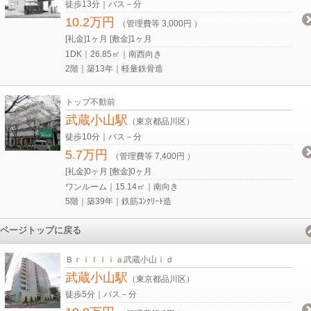
徒歩13分｜バス－分
10.2万円
（管理費等 3,000円 ）
[礼金]1ヶ月 [敷金]1ヶ月
1DK｜26.85㎡｜南西向き
2階｜築13年｜軽量鉄骨造
トップ不動前
武蔵小山駅
（東京都品川区）
徒歩10分｜バス－分
5.7万円
（管理費等 7,400円 ）
[礼金]0ヶ月 [敷金]0ヶ月
ワンルーム｜15.14㎡｜南向き
5階｜築39年｜鉄筋ｺﾝｸﾘｰﾄ造
ページトップに戻る
Ｂｒｉｌｌｉａ武蔵小山ｉｄ
武蔵小山駅
（東京都品川区）
徒歩5分｜バス－分