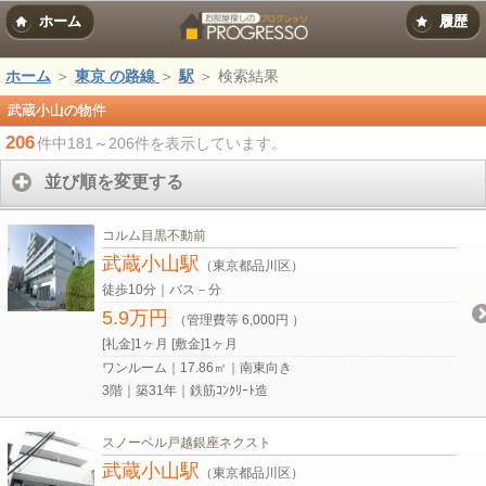
ホーム
履歴
ホーム
＞
東京 の路線
＞
駅
＞ 検索結果
武蔵小山の物件
206
件中181～206件を表示しています。
並び順を変更する
コルム目黒不動前
武蔵小山駅
（東京都品川区）
徒歩10分｜バス－分
5.9万円
（管理費等 6,000円 ）
[礼金]1ヶ月 [敷金]1ヶ月
ワンルーム｜17.86㎡｜南東向き
3階｜築31年｜鉄筋ｺﾝｸﾘｰﾄ造
スノーベル戸越銀座ネクスト
武蔵小山駅
（東京都品川区）