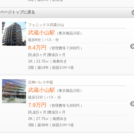
ページトップに戻る
フェニックス武蔵小山
武蔵小山駅
（東京都品川区）
徒歩6分｜バス－分
8.4万円
（管理費等 7,000円 ）
[礼金]1ヶ月 [敷金]1ヶ月
1K｜21.70㎡｜南東向き
2階｜築14年｜鉄筋ｺﾝｸﾘｰﾄ造
日神パレス中延
武蔵小山駅
（東京都品川区）
徒歩12分｜バス－分
7.9万円
（管理費等 5,000円 ）
[礼金]1ヶ月 [敷金]1ヶ月
2K｜27.75㎡｜南西向き
3階｜築38年｜鉄筋ｺﾝｸﾘｰﾄ造