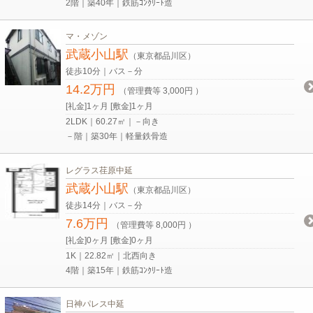
2階｜築40年｜鉄筋ｺﾝｸﾘｰﾄ造
マ・メゾン
武蔵小山駅
（東京都品川区）
徒歩10分｜バス－分
14.2万円
（管理費等 3,000円 ）
[礼金]1ヶ月 [敷金]1ヶ月
2LDK｜60.27㎡｜－向き
－階｜築30年｜軽量鉄骨造
レグラス荏原中延
武蔵小山駅
（東京都品川区）
徒歩14分｜バス－分
7.6万円
（管理費等 8,000円 ）
[礼金]0ヶ月 [敷金]0ヶ月
1K｜22.82㎡｜北西向き
4階｜築15年｜鉄筋ｺﾝｸﾘｰﾄ造
日神パレス中延