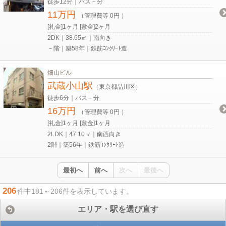
徒歩12分｜バス－分
11万円
（管理費等 0円 ）
[礼金]1ヶ月 [敷金]2ヶ月
2DK｜38.65㎡｜南向き
－階｜築58年｜鉄筋ｺﾝｸﾘｰﾄ造
畑山ビル
武蔵小山駅
（東京都品川区）
徒歩6分｜バス－分
16万円
（管理費等 0円 ）
[礼金]1ヶ月 [敷金]1ヶ月
2LDK｜47.10㎡｜南西向き
2階｜築56年｜鉄筋ｺﾝｸﾘｰﾄ造
最初へ
前へ
次へ
最後へ
206
件中181～206件を表示しています。
エリア・駅を選び直す