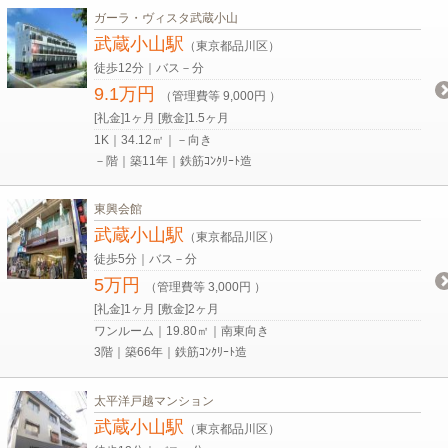
ガーラ・ヴィスタ武蔵小山
武蔵小山駅
（東京都品川区）
徒歩12分｜バス－分
9.1万円
（管理費等 9,000円 ）
[礼金]1ヶ月 [敷金]1.5ヶ月
1K｜34.12㎡｜－向き
－階｜築11年｜鉄筋ｺﾝｸﾘｰﾄ造
東興会館
武蔵小山駅
（東京都品川区）
徒歩5分｜バス－分
5万円
（管理費等 3,000円 ）
[礼金]1ヶ月 [敷金]2ヶ月
ワンルーム｜19.80㎡｜南東向き
3階｜築66年｜鉄筋ｺﾝｸﾘｰﾄ造
太平洋戸越マンション
武蔵小山駅
（東京都品川区）