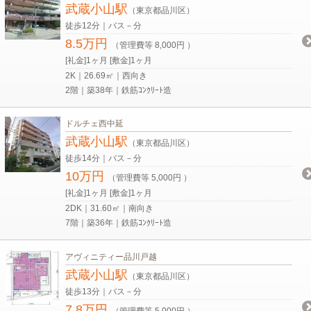
武蔵小山駅
（東京都品川区）
徒歩12分｜バス－分
8.5万円
（管理費等 8,000円 ）
[礼金]1ヶ月 [敷金]1ヶ月
2K｜26.69㎡｜西向き
2階｜築38年｜鉄筋ｺﾝｸﾘｰﾄ造
ドルチェ西中延
武蔵小山駅
（東京都品川区）
徒歩14分｜バス－分
10万円
（管理費等 5,000円 ）
[礼金]1ヶ月 [敷金]1ヶ月
2DK｜31.60㎡｜南向き
7階｜築36年｜鉄筋ｺﾝｸﾘｰﾄ造
アヴィニティー品川戸越
武蔵小山駅
（東京都品川区）
徒歩13分｜バス－分
7.8万円
（管理費等 5,000円 ）