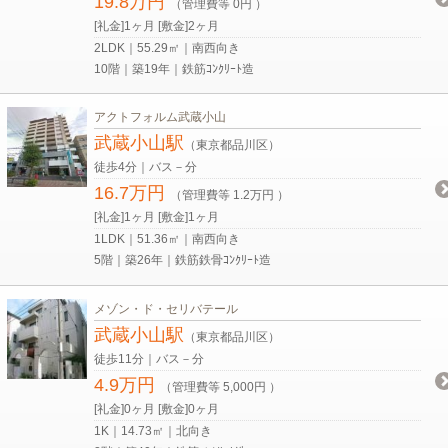
19.8万円
（管理費等 0円 ）
[礼金]1ヶ月 [敷金]2ヶ月
2LDK｜55.29㎡｜南西向き
10階｜築19年｜鉄筋ｺﾝｸﾘｰﾄ造
アクトフォルム武蔵小山
武蔵小山駅
（東京都品川区）
徒歩4分｜バス－分
16.7万円
（管理費等 1.2万円 ）
[礼金]1ヶ月 [敷金]1ヶ月
1LDK｜51.36㎡｜南西向き
5階｜築26年｜鉄筋鉄骨ｺﾝｸﾘｰﾄ造
メゾン・ド・セリバテール
武蔵小山駅
（東京都品川区）
徒歩11分｜バス－分
4.9万円
（管理費等 5,000円 ）
[礼金]0ヶ月 [敷金]0ヶ月
1K｜14.73㎡｜北向き