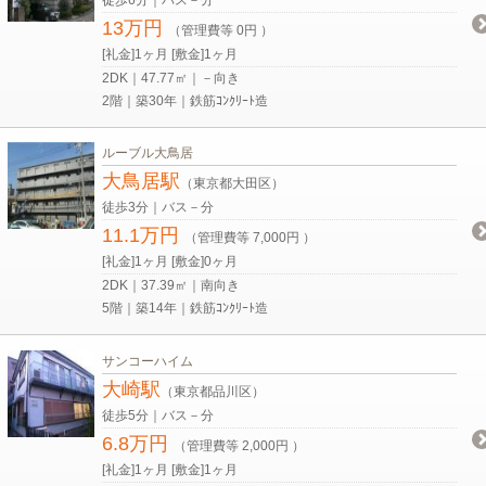
13万円
（管理費等 0円 ）
[礼金]1ヶ月 [敷金]1ヶ月
2DK｜47.77㎡｜－向き
2階｜築30年｜鉄筋ｺﾝｸﾘｰﾄ造
ルーブル大鳥居
大鳥居駅
（東京都大田区）
徒歩3分｜バス－分
11.1万円
（管理費等 7,000円 ）
[礼金]1ヶ月 [敷金]0ヶ月
2DK｜37.39㎡｜南向き
5階｜築14年｜鉄筋ｺﾝｸﾘｰﾄ造
サンコーハイム
大崎駅
（東京都品川区）
徒歩5分｜バス－分
6.8万円
（管理費等 2,000円 ）
[礼金]1ヶ月 [敷金]1ヶ月