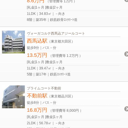
8.6万円
（管理費等 1万円 ）
[礼金]1ヶ月 [敷金]2ヶ月
1LDK｜34.83㎡｜－向き
8階｜築35年｜鉄筋鉄骨ｺﾝｸﾘｰﾄ造
ヴォーガコルテ西馬込アジールコート
西馬込駅
（東京都大田区）
徒歩9分｜バス－分
13.5万円
（管理費等 1.2万円 ）
[礼金]1ヶ月 [敷金]1ヶ月
1LDK｜39.47㎡｜－向き
5階｜築17年｜鉄筋ｺﾝｸﾘｰﾄ造
プライムコート不動前
不動前駅
（東京都品川区）
徒歩8分｜バス－分
16.8万円
（管理費等 8,000円 ）
[礼金]2ヶ月 [敷金]1ヶ月
2LDK｜56.78㎡｜－向き