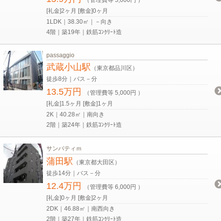
[礼金]2ヶ月 [敷金]0ヶ月
1LDK｜38.30㎡｜－向き
4階｜築19年｜鉄筋ｺﾝｸﾘｰﾄ造
passaggio
武蔵小山駅
（東京都品川区）
徒歩8分｜バス－分
13.5万円
（管理費等 5,000円 ）
[礼金]1.5ヶ月 [敷金]1ヶ月
2K｜40.28㎡｜南向き
2階｜築24年｜鉄筋ｺﾝｸﾘｰﾄ造
サンパティｍ
蒲田駅
（東京都大田区）
徒歩14分｜バス－分
12.4万円
（管理費等 6,000円 ）
[礼金]0ヶ月 [敷金]2ヶ月
2DK｜46.88㎡｜南西向き
2階｜築27年｜鉄筋ｺﾝｸﾘｰﾄ造