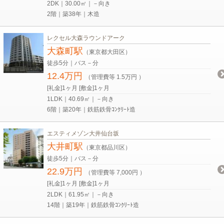
2DK｜30.00㎡｜－向き
2階｜築38年｜木造
レクセル大森ラウンドアーク
大森町駅
（東京都大田区）
徒歩5分｜バス－分
12.4万円
（管理費等 1.5万円 ）
[礼金]1ヶ月 [敷金]1ヶ月
1LDK｜40.69㎡｜－向き
6階｜築20年｜鉄筋鉄骨ｺﾝｸﾘｰﾄ造
エスティメゾン大井仙台坂
大井町駅
（東京都品川区）
徒歩5分｜バス－分
22.9万円
（管理費等 7,000円 ）
[礼金]1ヶ月 [敷金]1ヶ月
2LDK｜61.95㎡｜－向き
14階｜築19年｜鉄筋鉄骨ｺﾝｸﾘｰﾄ造