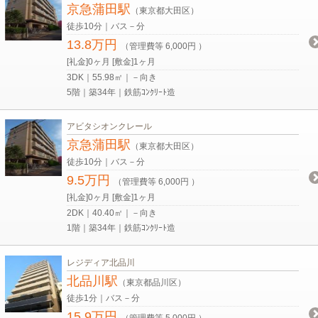
京急蒲田駅
（東京都大田区）
徒歩10分｜バス－分
13.8万円
（管理費等 6,000円 ）
[礼金]0ヶ月 [敷金]1ヶ月
3DK｜55.98㎡｜－向き
5階｜築34年｜鉄筋ｺﾝｸﾘｰﾄ造
アビタシオンクレール
京急蒲田駅
（東京都大田区）
徒歩10分｜バス－分
9.5万円
（管理費等 6,000円 ）
[礼金]0ヶ月 [敷金]1ヶ月
2DK｜40.40㎡｜－向き
1階｜築34年｜鉄筋ｺﾝｸﾘｰﾄ造
レジディア北品川
北品川駅
（東京都品川区）
徒歩1分｜バス－分
15.9万円
（管理費等 5,000円 ）