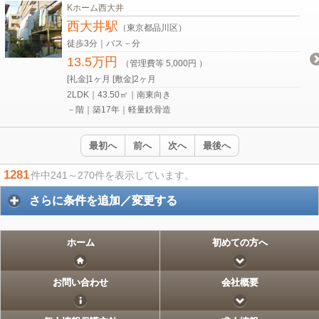
Kホーム西大井
西大井駅
（東京都品川区）
徒歩3分｜バス－分
13.5万円
（管理費等 5,000円 ）
[礼金]1ヶ月 [敷金]2ヶ月
2LDK｜43.50㎡｜南東向き
－階｜築17年｜軽量鉄骨造
最初へ
前へ
次へ
最後へ
1281
件中241～270件を表示しています。
さらに条件を追加／変更する
ホーム
初めての方へ
お問い合わせ
会社概要