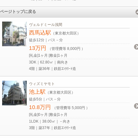
ページトップに戻る
ヴェルドミール浅間
西馬込駅
（東京都大田区）
徒歩12分｜バス－分
13万円
（管理費等 8,000円 ）
[礼金]1ヶ月 [敷金]1ヶ月
3DK｜62.80㎡｜南向き
4階｜築36年｜鉄筋ｺﾝｸﾘｰﾄ造
ウィズミヤモト
池上駅
（東京都大田区）
徒歩5分｜バス－分
10.8万円
（管理費等 5,000円 ）
[礼金]0ヶ月 [敷金]1ヶ月
1LDK｜38.00㎡｜－向き
3階｜築37年｜鉄筋ｺﾝｸﾘｰﾄ造