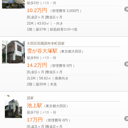
徒歩2分｜バス－分
10.2万円
（管理費等 3,000円 ）
[礼金]2ヶ月 [敷金]1ヶ月
2DK｜43.63㎡｜－向き
1階｜築37年｜鉄筋鉄骨ｺﾝｸﾘｰﾄ造
大田区田園調布本町貸家
雪が谷大塚駅
（東京都大田区）
徒歩9分｜バス－分
14.2万円
（管理費等 0円 ）
[礼金]1ヶ月 [敷金]1ヶ月
2LDK｜59.62㎡｜南東向き
2階｜築35年｜木造
貸家
池上駅
（東京都大田区）
徒歩7分｜バス－分
17万円
（管理費等 0円 ）
[礼金]1ヶ月 [敷金]2ヶ月