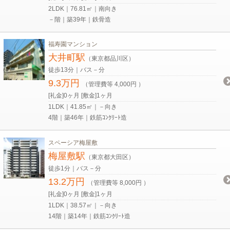
2LDK｜76.81㎡｜南向き
－階｜築39年｜鉄骨造
福寿園マンション
大井町駅
（東京都品川区）
徒歩13分｜バス－分
9.3万円
（管理費等 4,000円 ）
[礼金]0ヶ月 [敷金]1ヶ月
1LDK｜41.85㎡｜－向き
4階｜築46年｜鉄筋ｺﾝｸﾘｰﾄ造
スペーシア梅屋敷
梅屋敷駅
（東京都大田区）
徒歩1分｜バス－分
13.2万円
（管理費等 8,000円 ）
[礼金]0ヶ月 [敷金]1ヶ月
1LDK｜38.57㎡｜－向き
14階｜築14年｜鉄筋ｺﾝｸﾘｰﾄ造