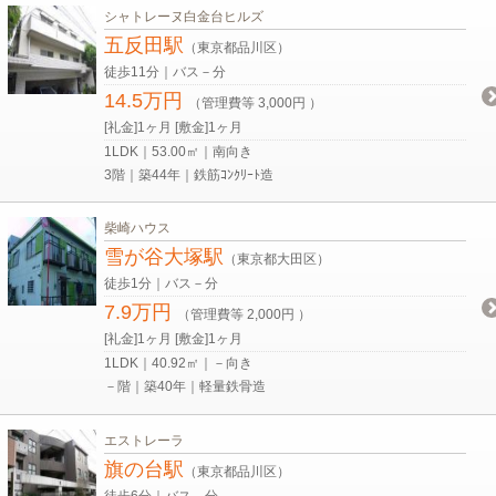
シャトレーヌ白金台ヒルズ
五反田駅
（東京都品川区）
徒歩11分｜バス－分
14.5万円
（管理費等 3,000円 ）
[礼金]1ヶ月 [敷金]1ヶ月
1LDK｜53.00㎡｜南向き
3階｜築44年｜鉄筋ｺﾝｸﾘｰﾄ造
柴崎ハウス
雪が谷大塚駅
（東京都大田区）
徒歩1分｜バス－分
7.9万円
（管理費等 2,000円 ）
[礼金]1ヶ月 [敷金]1ヶ月
1LDK｜40.92㎡｜－向き
－階｜築40年｜軽量鉄骨造
エストレーラ
旗の台駅
（東京都品川区）
徒歩6分｜バス－分