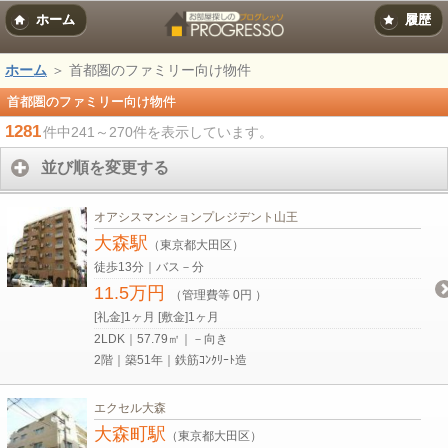
ホーム
履歴
ホーム
＞ 首都圏のファミリー向け物件
首都圏のファミリー向け物件
1281
件中241～270件を表示しています。
並び順を変更する
オアシスマンションプレジデント山王
大森駅
（東京都大田区）
徒歩13分｜バス－分
11.5万円
（管理費等 0円 ）
[礼金]1ヶ月 [敷金]1ヶ月
2LDK｜57.79㎡｜－向き
2階｜築51年｜鉄筋ｺﾝｸﾘｰﾄ造
エクセル大森
大森町駅
（東京都大田区）