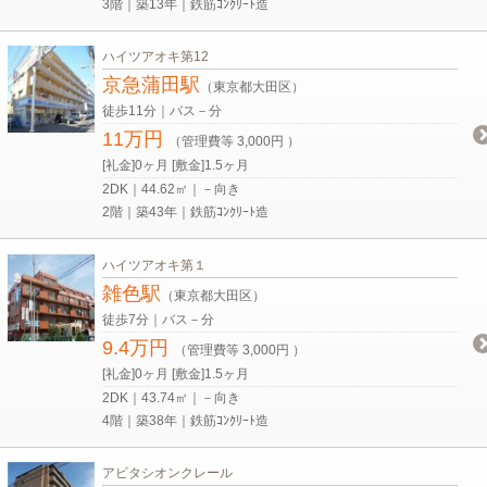
3階｜築13年｜鉄筋ｺﾝｸﾘｰﾄ造
ハイツアオキ第12
京急蒲田駅
（東京都大田区）
徒歩11分｜バス－分
11万円
（管理費等 3,000円 ）
[礼金]0ヶ月 [敷金]1.5ヶ月
2DK｜44.62㎡｜－向き
2階｜築43年｜鉄筋ｺﾝｸﾘｰﾄ造
ハイツアオキ第１
雑色駅
（東京都大田区）
徒歩7分｜バス－分
9.4万円
（管理費等 3,000円 ）
[礼金]0ヶ月 [敷金]1.5ヶ月
2DK｜43.74㎡｜－向き
4階｜築38年｜鉄筋ｺﾝｸﾘｰﾄ造
アビタシオンクレール