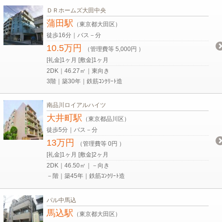
ＤＲホームズ大田中央
蒲田駅
（東京都大田区）
徒歩16分｜バス－分
10.5万円
（管理費等 5,000円 ）
[礼金]1ヶ月 [敷金]1ヶ月
2DK｜46.27㎡｜東向き
3階｜築30年｜鉄筋ｺﾝｸﾘｰﾄ造
南品川ロイアルハイツ
大井町駅
（東京都品川区）
徒歩5分｜バス－分
13万円
（管理費等 0円 ）
[礼金]1ヶ月 [敷金]2ヶ月
2DK｜46.50㎡｜－向き
－階｜築45年｜鉄筋ｺﾝｸﾘｰﾄ造
パル中馬込
馬込駅
（東京都大田区）