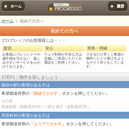
ホーム
履歴
ホーム
＞ 初めての方へ
初めての方へ
プログレッソのお部屋探しは・・・
親切
安心
簡単・明確
お客様にプレッシャーや
ウェブ利用が不安な方は
できるだけ早くご希望の
威圧感を与えない、親し
店舗にご来店いただくか
物件にたどり着けるよう
みやすいサービスを心が
電話をご利用ください。
なサイト作りをしていま
けております。
す。
STEP1：物件を探しましょう
路線や駅の希望がある方は
希望都道府県の「
路線でさがす
」ボタンを押してください。
その後…
路線検索（複数選択OK）⇒駅を選択（複数選択OK）
市区町村の希望がある方は
希望都道府県の「
エリアでさがす
」ボタンを押してください。